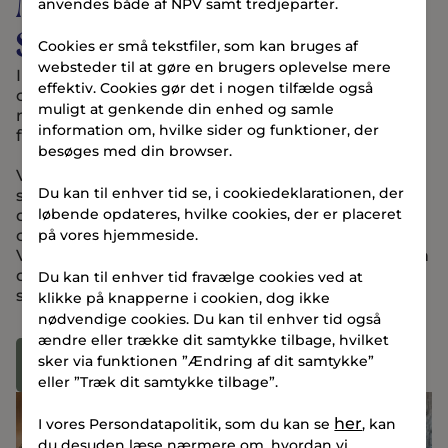
Mere end blot et sted at
anvendes både af NPV samt tredjeparter.
sove
Cookies er små tekstfiler, som kan bruges af
websteder til at gøre en brugers oplevelse mere
I TERMINALEN får du lounge, café/bar, fitnessrum
effektiv. Cookies gør det i nogen tilfælde også
og arbejdsområder med Wi-Fi. Huset er skabt til
muligt at genkende din enhed og samle
netværk og fokus – og på hver etage giver tre
information om, hvilke sider og funktioner, der
fælleskøkkener plads til hverdagens pauser.
besøges med din browser.
Vores Community Manager og Facility Manager
Du kan til enhver tid se, i cookiedeklarationen, der
sørger for en smidig check-in og hjælper med alt
løbende opdateres, hvilke cookies, der er placeret
det praktiske – fra adgang til vaskeri,
cykelværksted og aflåste cykelrum til tips om
på vores hjemmeside.
Vejles skjulte perler. Når du bor i TERMINALEN kan
du også nyde den fantastiske udsigt fra vores
Du kan til enhver tid fravælge cookies ved at
store tagterrasse.
klikke på knapperne i cookien, dog ikke
nødvendige cookies. Du kan til enhver tid også
ændre eller trække dit samtykke tilbage, hvilket
sker via funktionen ”Ændring af dit samtykke”
Se faciliteter
eller ”Træk dit samtykke tilbage”.
her
I vores Persondatapolitik, som du kan se
, kan
du desuden læse nærmere om, hvordan vi