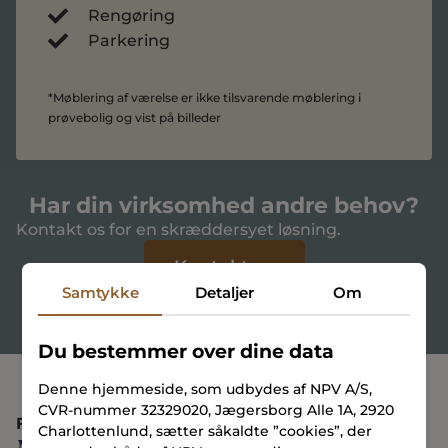
Rengøring
Parkering
*Møblering af værelse er ikke tilsvarende møblering i
prøvebolig og vist på billeder
Har din virksomhed andre behov?
Kontakt os for en skræddersyet løsning.
Kontakt os
Samtykke
Detaljer
Om
Du bestemmer over dine data
Denne hjemmeside, som udbydes af NPV A/S,
CVR-nummer 32329020, Jægersborg Alle 1A, 2920
FÆLLESSKAB
Charlottenlund, sætter såkaldte ”cookies”, der