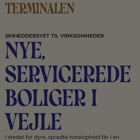
SKRÆDDERSYET TIL VIRKSOMHEDER
Nye,
Servicerede
boliger i
Vejle
I stedet for dyre, spredte hotelophold får I en