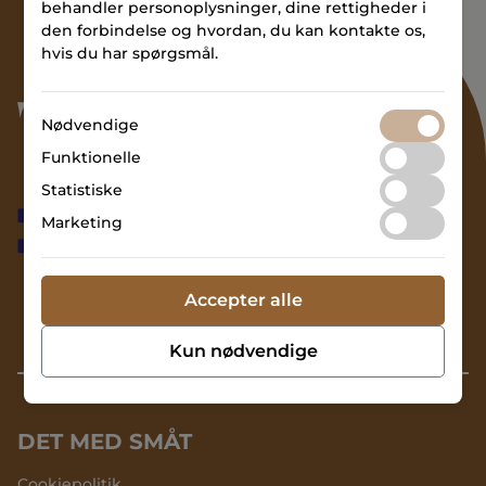
behandler personoplysninger, dine rettigheder i
den forbindelse og hvordan, du kan kontakte os,
hvis du har spørgsmål.
Nødvendige
Funktionelle
Statistiske
Find bolig
Marketing
Lokation
Kontakt
Accepter alle
Kun nødvendige
DET MED SMÅT
Cookiepolitik