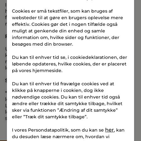
I boligen vil forekomme de for
Cookies er små tekstfiler, som kan bruges af
hovedejendommens eller de øvrige boligers
forsyning og ventilation og nødvendige
websteder til at gøre en brugers oplevelse mere
rørgennemføringer.
effektiv. Cookies gør det i nogen tilfælde også
muligt at genkende din enhed og samle
Prøveboliger
information om, hvilke sider og funktioner, der
besøges med din browser.
Udlejer indretter løbende prøveboliger, hvor der
kan være gengivet genstande, udstyr, indretning,
Du kan til enhver tid se, i cookiedeklarationen, der
materialer og produkter, som ikke indgår i den
løbende opdateres, hvilke cookies, der er placeret
lejede bolig.
på vores hjemmeside.
Studieboliggaranti
Du kan til enhver tid fravælge cookies ved at
klikke på knapperne i cookien, dog ikke
*Vilkår og betingelser: Tilbuddet gælder nye
nødvendige cookies. Du kan til enhver tid også
lejekontrakter underskrevet senest 27. juli 2026.
ændre eller trække dit samtykke tilbage, hvilket
Lejer kan uden omkostninger annullere
sker via funktionen ”Ændring af dit samtykke”
lejekontrakten ved dokumentation for afslag på
eller ”Træk dit samtykke tilbage”.
studieoptag senest 30. juli 2026.
her
I vores Persondatapolitik, som du kan se
, kan
du desuden læse nærmere om, hvordan vi