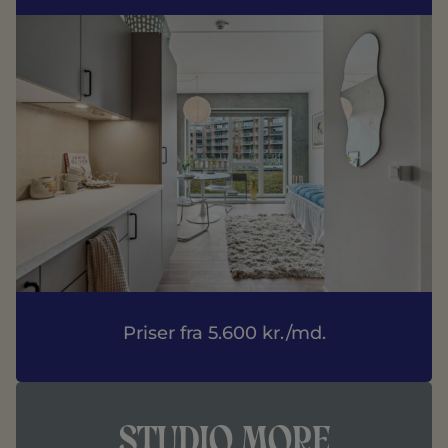
Priser fra 5.600 kr./md.
Se alle Studio More
studio more