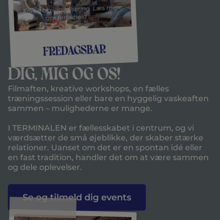
Foreløbig visualisering. Læs mere
.
her
om forbehold
Fredagsbar
Dig, mig og os!
Filmaften, kreative workshops, en fælles
træningssession eller bare en hyggelig vaskeaften
sammen – mulighederne er mange.
I TERMINALEN er fællesskabet i centrum, og vi
værdsætter de små øjeblikke, der skaber stærke
relationer. Uanset om det er en spontan idé eller
en fast tradition, handler det om at være sammen
og dele oplevelser.
Se og tilmeld dig events