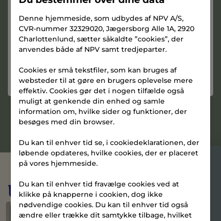
Praktisk cykelværksted
Denne hjemmeside, som udbydes af NPV A/S,
CVR-nummer 32329020, Jægersborg Alle 1A, 2920
Hyggelig café/bar
Charlottenlund, sætter såkaldte ”cookies”, der
Adgang til vaskeri
anvendes både af NPV samt tredjeparter.
Store, aflåste cykelrum
Cookies er små tekstfiler, som kan bruges af
websteder til at gøre en brugers oplevelse mere
effektiv. Cookies gør det i nogen tilfælde også
muligt at genkende din enhed og samle
Læs mere om TERMINALEN
information om, hvilke sider og funktioner, der
besøges med din browser.
Du kan til enhver tid se, i cookiedeklarationen, der
løbende opdateres, hvilke cookies, der er placeret
på vores hjemmeside.
Kom til Åbent Hus
Du kan til enhver tid fravælge cookies ved at
Udforsk studios
klikke på knapperne i cookien, dog ikke
Tirsdage kl. 17.00-17.30
nødvendige cookies. Du kan til enhver tid også
Ledig
ændre eller trække dit samtykke tilbage, hvilket
Tilmeld dig