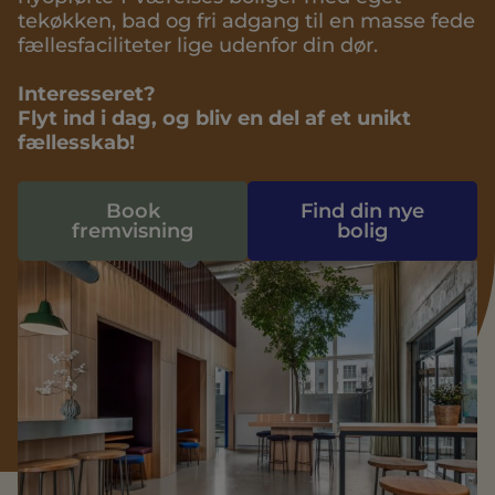
tekøkken, bad og fri adgang til en masse fede
fællesfaciliteter lige udenfor din dør.
Interesseret?
Flyt ind i dag, og bliv en del af et unikt
fællesskab!
Book
Find din nye
fremvisning
bolig