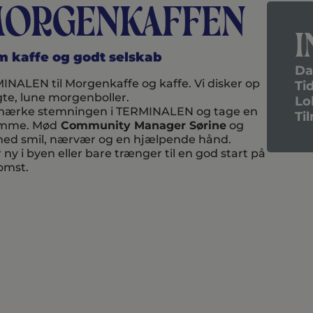
morgenkaffen
I
rm kaffe og godt selskab
Da
MINALEN til Morgenkaffe og kaffe. Vi disker op
Ti
e, lune morgenboller.
Lo
bi, mærke stemningen i TERMINALEN og tage en
Ti
 summe. Mød
Community Manager Sørine
og
r med smil, nærvær og en hjælpende hånd.
 i byen eller bare trænger til en god start på
komst.