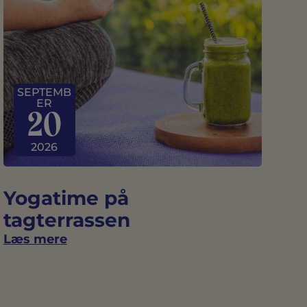
SEPTEMB
ER
20
2026
Yogatime på
tagterrassen
Læs mere