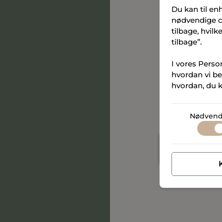
Du kan til en
nødvendige co
Ja tak, jeg giv
tilbage, hvil
Lynggaard & Sand
tilbage”.
og e-mail med ma
pixels til at regi
I vores Perso
tid trækkes tilbag
hvordan vi be
hvordan, du k
Vi beskytter din
læse mere om, h
Micro Living ApS’
Nødvend
Vejle)
Persondata