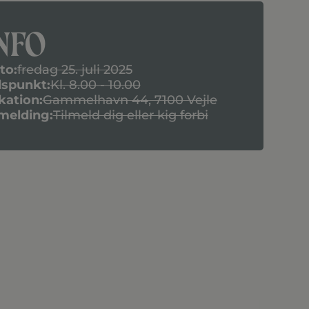
nfo
to:
fredag 25. juli 2025
dspunkt:
Kl. 8.00 - 10.00
kation:
Gammelhavn 44, 7100 Vejle
lmelding:
Tilmeld dig eller kig forbi