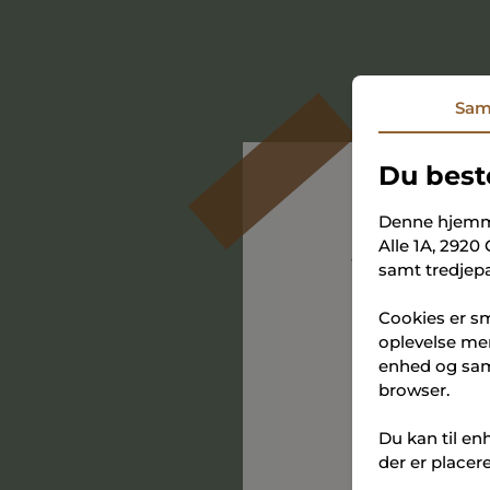
Sam
Du best
Denne hjemm
Alle 1A, 2920
Tilm
samt tredjepa
Cookies er sm
Få en god star
oplevelse mer
mandag d. 23. ju
enhed og saml
browser.
Vi glæder os til 
Du kan til en
der er placer