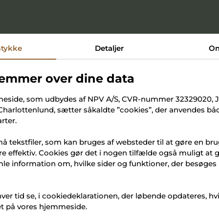
tykke
Detaljer
O
emmer over dine data
eside, som udbydes af NPV A/S, CVR-nummer 32329020, 
 Charlottenlund, sætter såkaldte ”cookies”, der anvendes b
elding
rter.
å tekstfiler, som kan bruges af websteder til at gøre en br
t på dagen – tilmeld dig Morgenmad og Åbent Hus i 
e effektiv. Cookies gør det i nogen tilfælde også muligt at
li kl. 08.00 her.
e information om, hvilke sider og funktioner, der besøges
at se dig.
hver tid se, i cookiedeklarationen, der løbende opdateres, hv
et på vores hjemmeside.