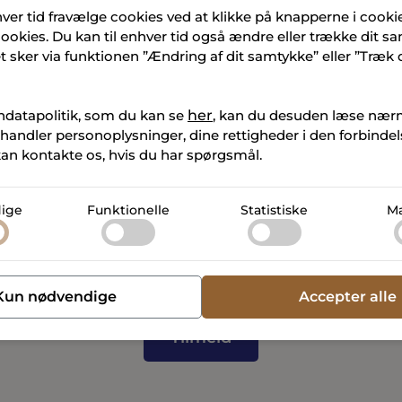
hver tid fravælge cookies ved at klikke på knapperne i cooki
okies. Du kan til enhver tid også ændre eller trække dit s
er samtykke til, at NPV A/S, Gammelhavn Vejle Micro Living ApS
ket sker via funktionen ”Ændring af dit samtykke” eller ”Træk
ra Nielsen P/S (home Vejle) og Square Meter ApS må kontakte
rkedsføring, herunder nyheder og events om TERMINALEN. V
strere åbning, klik, enhed og IP-adresse. Samtykket er frivilligt
ndatapolitik, som du kan se
her
, kan du desuden læse nær
e via link i e-mails eller ved at kontakte os.
handler personoplysninger, dine rettigheder i den forbinde
an kontakte os, hvis du har spørgsmål.
e personoplysninger, som vi modtager, når du tilmelder dig ov
vordan dine personoplysninger behandles i NPV A/S’ og Gam
 fælles
Persondatapolitik
, i Charlotte Lynggaard & Sandra Nie
ige
Funktionelle
Statistiske
Ma
politik
og i Square Meter ApS’
Persondatapolitik
.
Kun nødvendige
Accepter alle
Tilmeld