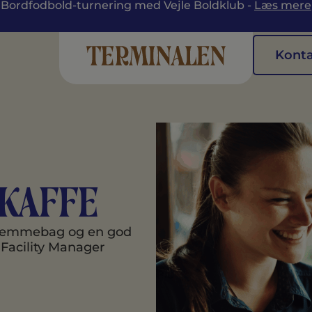
Bordfodbold-turnering med Vejle Boldklub -
Læs mere
Kont
kaffe
hjemmebag og en god
acility Manager