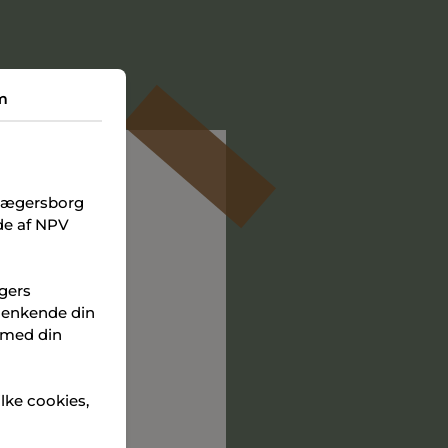
m
Jægersborg
åde af NPV
ugers
TERMINALEN
 genkende din
 med din
ilke cookies,