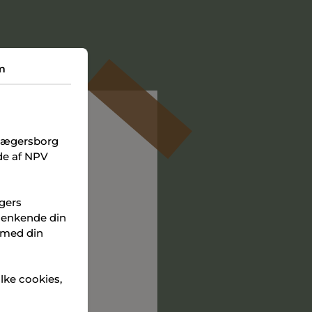
m
Jægersborg
åde af NPV
ugers
TERMINALEN
 genkende din
 med din
ilke cookies,