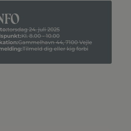
nfo
to:
torsdag 24. juli 2025
dspunkt:
Kl. 8.00 - 10.00
kation:
Gammelhavn 44, 7100 Vejle
lmelding:
Tilmeld dig eller kig forbi