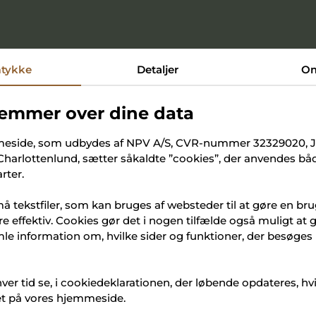
tykke
Detaljer
O
emmer over dine data
eside, som udbydes af NPV A/S, CVR-nummer 32329020, 
 Charlottenlund, sætter såkaldte ”cookies”, der anvendes b
elding
rter.
å tekstfiler, som kan bruges af websteder til at gøre en br
t på dagen – tilmeld dig Morgenmad og Åbent Hus i 
e effektiv. Cookies gør det i nogen tilfælde også muligt at
li kl. 08.00 her.
e information om, hvilke sider og funktioner, der besøges
at se dig.
hver tid se, i cookiedeklarationen, der løbende opdateres, hv
et på vores hjemmeside.