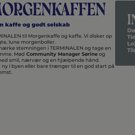
morgenkaffen
I
rm kaffe og godt selskab
Da
MINALEN til Morgenkaffe og kaffe. Vi disker op
Ti
e, lune morgenboller.
Lo
bi, mærke stemningen i TERMINALEN og tage en
Ti
 summe. Mød
Community Manager Sørine
og
r med smil, nærvær og en hjælpende hånd.
 i byen eller bare trænger til en god start på
komst.