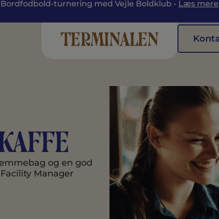
Bordfodbold-turnering med Vejle Boldklub -
Læs mere
Kont
kaffe
hjemmebag og en god
acility Manager