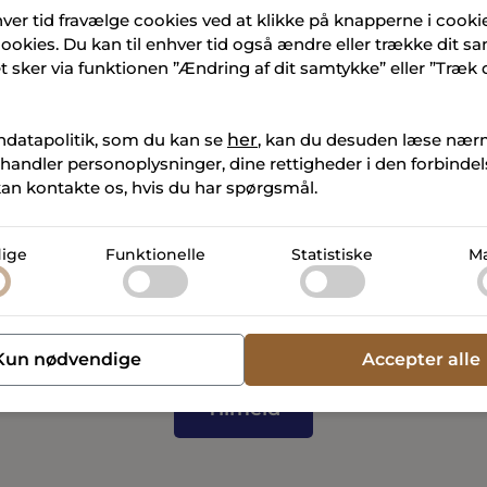
hver tid fravælge cookies ved at klikke på knapperne i cooki
okies. Du kan til enhver tid også ændre eller trække dit s
er samtykke til, at NPV A/S, Gammelhavn Vejle Micro Living ApS
ket sker via funktionen ”Ændring af dit samtykke” eller ”Træk
ra Nielsen P/S (home Vejle) og Square Meter ApS må kontakte
rkedsføring, herunder nyheder og events om TERMINALEN. V
strere åbning, klik, enhed og IP-adresse. Samtykket er frivilligt
ndatapolitik, som du kan se
her
, kan du desuden læse nær
e via link i e-mails eller ved at kontakte os.
handler personoplysninger, dine rettigheder i den forbinde
an kontakte os, hvis du har spørgsmål.
e personoplysninger, som vi modtager, når du tilmelder dig ov
vordan dine personoplysninger behandles i NPV A/S’ og Gam
 fælles
Persondatapolitik
, i Charlotte Lynggaard & Sandra Nie
ige
Funktionelle
Statistiske
Ma
politik
og i Square Meter ApS’
Persondatapolitik
.
Kun nødvendige
Accepter alle
Tilmeld