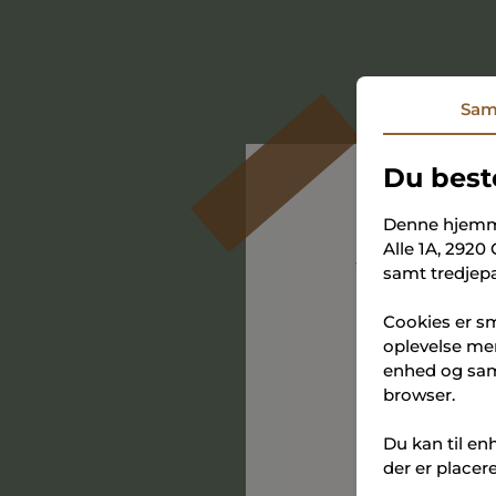
Sam
Du best
Denne hjemm
Alle 1A, 2920
Tilm
samt tredjepa
Cookies er sm
Få en god star
oplevelse mer
mandag d. 22. ju
enhed og saml
browser.
Vi glæder os til 
Du kan til en
der er placer