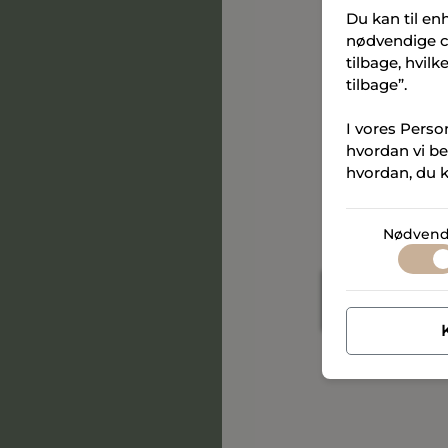
Du kan til en
nødvendige co
Ja tak, jeg giv
tilbage, hvil
Lynggaard & Sand
tilbage”.
og e-mail med ma
pixels til at regi
I vores Perso
tid trækkes tilbag
hvordan vi be
hvordan, du k
Vi beskytter din
læse mere om, h
Micro Living ApS’
Nødvend
Vejle)
Persondata