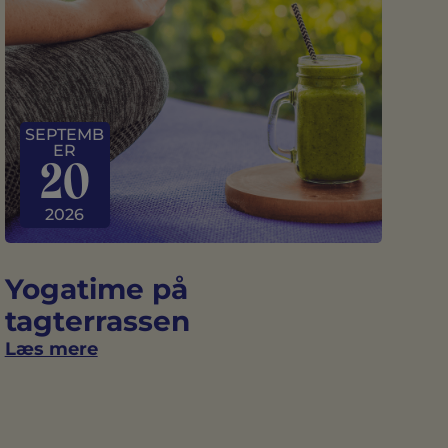
SEPTEMB
ER
20
2026
Yogatime på
tagterrassen
Læs mere