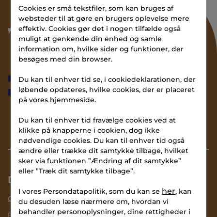
Cookies er små tekstfiler, som kan bruges af
websteder til at gøre en brugers oplevelse mere
effektiv. Cookies gør det i nogen tilfælde også
muligt at genkende din enhed og samle
information om, hvilke sider og funktioner, der
besøges med din browser.
Find bolig
Du kan til enhver tid se, i cookiedeklarationen, der
Lokation
Kontakt
løbende opdateres, hvilke cookies, der er placeret
på vores hjemmeside.
Du kan til enhver tid fravælge cookies ved at
klikke på knapperne i cookien, dog ikke
nødvendige cookies. Du kan til enhver tid også
ændre eller trække dit samtykke tilbage, hvilket
sker via funktionen ”Ændring af dit samtykke”
eller ”Træk dit samtykke tilbage”.
DET MED SMÅT
her
I vores Persondatapolitik, som du kan se
, kan
Cookiepolitik
du desuden læse nærmere om, hvordan vi
behandler personoplysninger, dine rettigheder i
Persondatapolitik