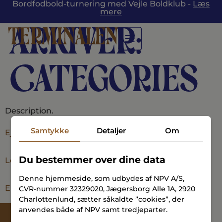
Bordfodbold-turnering med Vejle Boldklub -
Læs
mere
Arkiver:
Categories
Description.
Samtykke
Detaljer
Om
Ejerboliger
Du bestemmer over dine data
Lejeboliger
Denne hjemmeside, som udbydes af NPV A/S,
Erhvervslejemål
CVR-nummer 32329020, Jægersborg Alle 1A, 2920
Charlottenlund, sætter såkaldte ”cookies”, der
anvendes både af NPV samt tredjeparter.