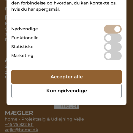
den forbindelse og hvordan, du kan kontakte os,
Forbehold
hvis du har spørgsmål.
PROJEKTUDVIKLER
NPV A/S
Nødvendige
CVR - 32 32 90 20
Jægersborg Allé 1A
Funktionelle
DK-2920 Charlottenlund
Statistiske
Marketing
ADMINISTRATOR
Square Meter
+45 53 74 24 23
Accepter alle
terminalen@npv.as
Kun nødvendige
MÆGLER
home - Projektsalg & Udlejning Vejle
+45 75 822 811
vejle@home.dk