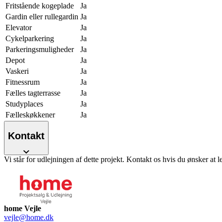
Fritstående kogeplade
Ja
Gardin eller rullegardin
Ja
Elevator
Ja
Cykelparkering
Ja
Parkeringsmuligheder
Ja
Depot
Ja
Vaskeri
Ja
Fitnessrum
Ja
Fælles tagterrasse
Ja
Studyplaces
Ja
Fælleskøkkener
Ja
Kontakt
Vi står for udlejningen af dette projekt. Kontakt os hvis du ønsker at l
home Vejle
vejle@home.dk