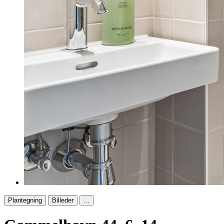
Plantegning
Billeder
...