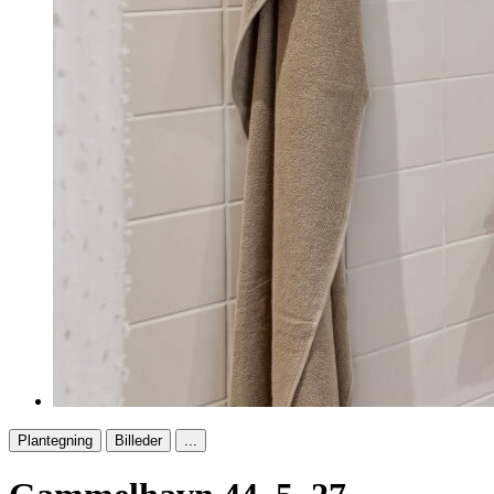
Plantegning
Billeder
...