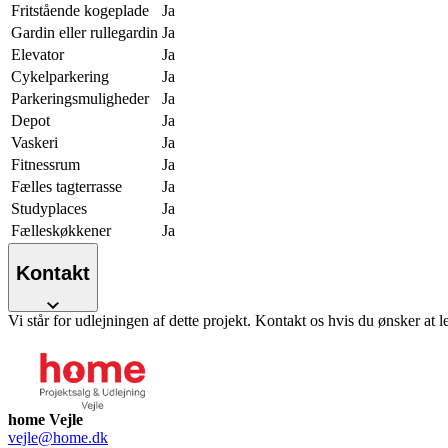
Fritstående kogeplade
Ja
Gardin eller rullegardin
Ja
Elevator
Ja
Cykelparkering
Ja
Parkeringsmuligheder
Ja
Depot
Ja
Vaskeri
Ja
Fitnessrum
Ja
Fælles tagterrasse
Ja
Studyplaces
Ja
Fælleskøkkener
Ja
Kontakt
Vi står for udlejningen af dette projekt. Kontakt os hvis du ønsker at l
home Vejle
vejle@home.dk