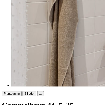
Plantegning
Billeder
...