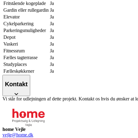
Fritstående kogeplade
Ja
Gardin eller rullegardin
Ja
Elevator
Ja
Cykelparkering
Ja
Parkeringsmuligheder
Ja
Depot
Ja
Vaskeri
Ja
Fitnessrum
Ja
Fælles tagterrasse
Ja
Studyplaces
Ja
Fælleskøkkener
Ja
Kontakt
Vi står for udlejningen af dette projekt. Kontakt os hvis du ønsker at l
home Vejle
vejle@home.dk