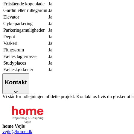
Fritstående kogeplade
Ja
Gardin eller rullegardin
Ja
Elevator
Ja
Cykelparkering
Ja
Parkeringsmuligheder
Ja
Depot
Ja
Vaskeri
Ja
Fitnessrum
Ja
Fælles tagterrasse
Ja
Studyplaces
Ja
Fælleskøkkener
Ja
Kontakt
Vi står for udlejningen af dette projekt. Kontakt os hvis du ønsker at l
home Vejle
vejle@home.dk