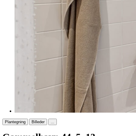
Plantegning
Billeder
...