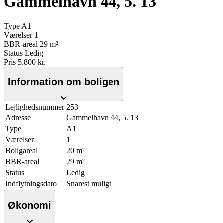
Gammelhavn 44, 5. 13
Type
A1
Værelser
1
BBR-areal
29 m²
Status
Ledig
Pris
5.800 kr.
Information om boligen
Lejlighedsnummer
253
Adresse
Gammelhavn 44, 5. 13
Type
A1
Værelser
1
Boligareal
20 m²
BBR-areal
29 m²
Status
Ledig
Indflytningsdato
Snarest muligt
Økonomi