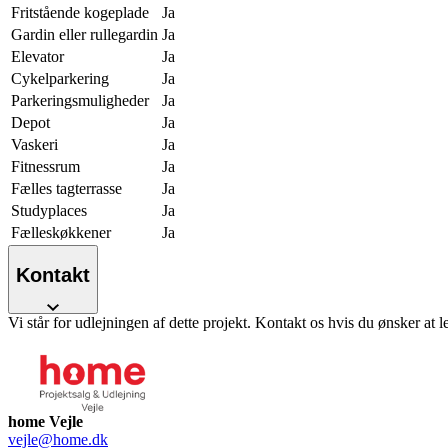
Fritstående kogeplade
Ja
Gardin eller rullegardin
Ja
Elevator
Ja
Cykelparkering
Ja
Parkeringsmuligheder
Ja
Depot
Ja
Vaskeri
Ja
Fitnessrum
Ja
Fælles tagterrasse
Ja
Studyplaces
Ja
Fælleskøkkener
Ja
Kontakt
Vi står for udlejningen af dette projekt. Kontakt os hvis du ønsker at l
home Vejle
vejle@home.dk