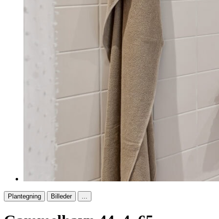
Plantegning
Billeder
...