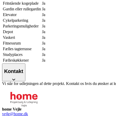
Fritstående kogeplade
Ja
Gardin eller rullegardin
Ja
Elevator
Ja
Cykelparkering
Ja
Parkeringsmuligheder
Ja
Depot
Ja
Vaskeri
Ja
Fitnessrum
Ja
Fælles tagterrasse
Ja
Studyplaces
Ja
Fælleskøkkener
Ja
Kontakt
Vi står for udlejningen af dette projekt. Kontakt os hvis du ønsker at l
home Vejle
vejle@home.dk