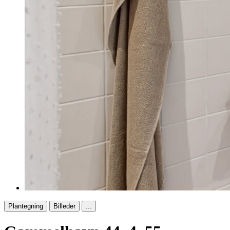
Plantegning
Billeder
...