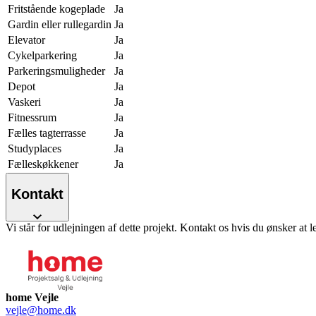
Fritstående kogeplade
Ja
Gardin eller rullegardin
Ja
Elevator
Ja
Cykelparkering
Ja
Parkeringsmuligheder
Ja
Depot
Ja
Vaskeri
Ja
Fitnessrum
Ja
Fælles tagterrasse
Ja
Studyplaces
Ja
Fælleskøkkener
Ja
Kontakt
Vi står for udlejningen af dette projekt. Kontakt os hvis du ønsker at l
home Vejle
vejle@home.dk