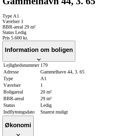
Gammelhavn 44, 3. 65
Type
A1
Værelser
1
BBR-areal
29 m²
Status
Ledig
Pris
5.600 kr.
Information om boligen
Lejlighedsnummer
179
Adresse
Gammelhavn 44, 3. 65
Type
A1
Værelser
1
Boligareal
20 m²
BBR-areal
29 m²
Status
Ledig
Indflytningsdato
Snarest muligt
Økonomi