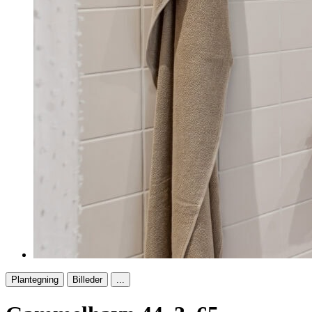
Plantegning
Billeder
...