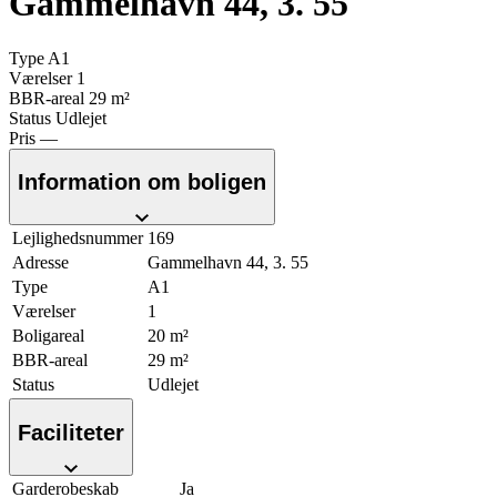
Gammelhavn 44, 3. 55
Type
A1
Værelser
1
BBR-areal
29 m²
Status
Udlejet
Pris
—
Information om boligen
Lejlighedsnummer
169
Adresse
Gammelhavn 44, 3. 55
Type
A1
Værelser
1
Boligareal
20 m²
BBR-areal
29 m²
Status
Udlejet
Faciliteter
Garderobeskab
Ja