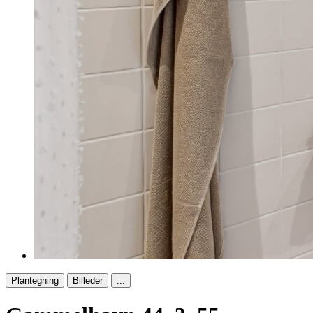
Plantegning
Billeder
...