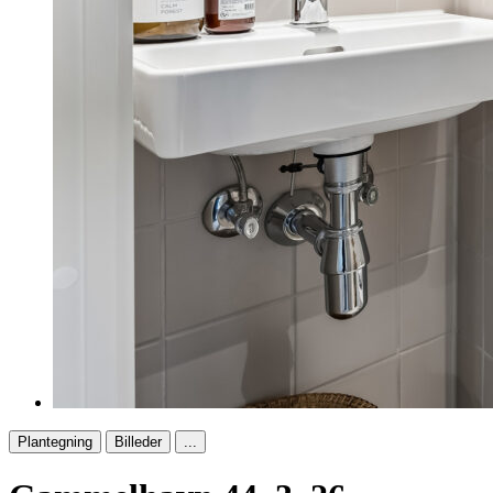
Plantegning
Billeder
...