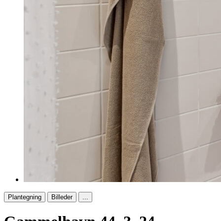
Plantegning
Billeder
...