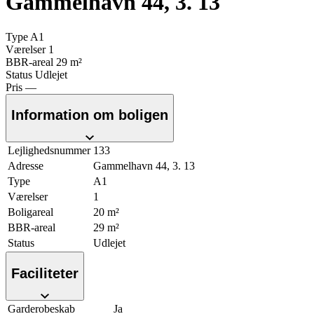
Gammelhavn 44, 3. 13
Type
A1
Værelser
1
BBR-areal
29 m²
Status
Udlejet
Pris
—
Information om boligen
Lejlighedsnummer
133
Adresse
Gammelhavn 44, 3. 13
Type
A1
Værelser
1
Boligareal
20 m²
BBR-areal
29 m²
Status
Udlejet
Faciliteter
Garderobeskab
Ja