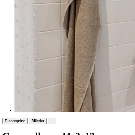
Plantegning
Billeder
...