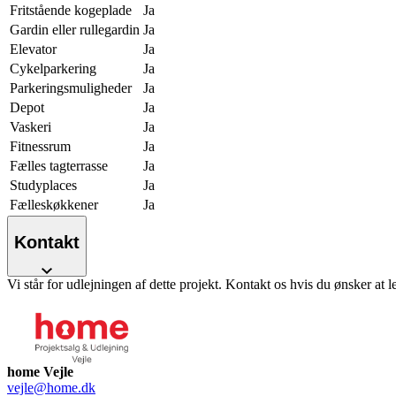
Fritstående kogeplade
Ja
Gardin eller rullegardin
Ja
Elevator
Ja
Cykelparkering
Ja
Parkeringsmuligheder
Ja
Depot
Ja
Vaskeri
Ja
Fitnessrum
Ja
Fælles tagterrasse
Ja
Studyplaces
Ja
Fælleskøkkener
Ja
Kontakt
Vi står for udlejningen af dette projekt. Kontakt os hvis du ønsker at l
home Vejle
vejle@home.dk