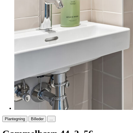
Plantegning
Billeder
...