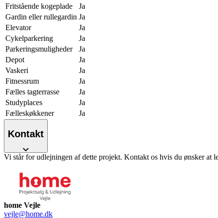
Fritstående kogeplade
Ja
Gardin eller rullegardin
Ja
Elevator
Ja
Cykelparkering
Ja
Parkeringsmuligheder
Ja
Depot
Ja
Vaskeri
Ja
Fitnessrum
Ja
Fælles tagterrasse
Ja
Studyplaces
Ja
Fælleskøkkener
Ja
Kontakt
Vi står for udlejningen af dette projekt. Kontakt os hvis du ønsker at l
home Vejle
vejle@home.dk