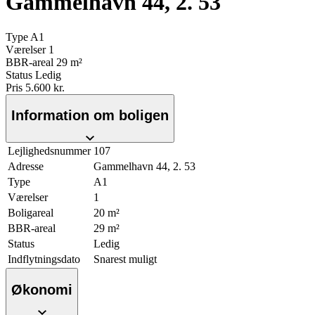
Gammelhavn 44, 2. 53
Type
A1
Værelser
1
BBR-areal
29 m²
Status
Ledig
Pris
5.600 kr.
Information om boligen
Lejlighedsnummer
107
Adresse
Gammelhavn 44, 2. 53
Type
A1
Værelser
1
Boligareal
20 m²
BBR-areal
29 m²
Status
Ledig
Indflytningsdato
Snarest muligt
Økonomi