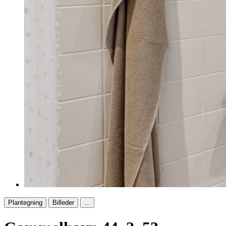
Plantegning
Billeder
...