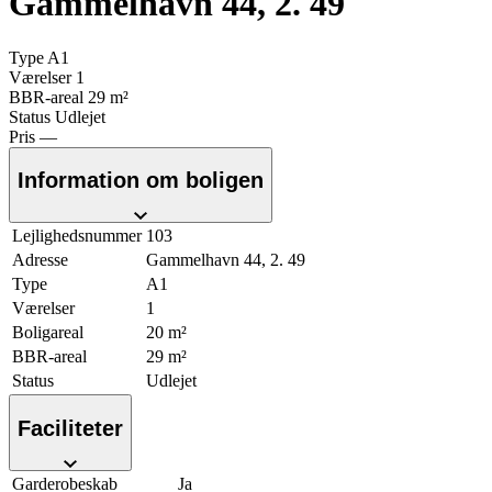
Gammelhavn 44, 2. 49
Type
A1
Værelser
1
BBR-areal
29 m²
Status
Udlejet
Pris
—
Information om boligen
Lejlighedsnummer
103
Adresse
Gammelhavn 44, 2. 49
Type
A1
Værelser
1
Boligareal
20 m²
BBR-areal
29 m²
Status
Udlejet
Faciliteter
Garderobeskab
Ja