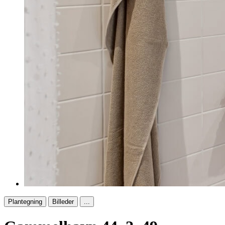
Plantegning
Billeder
...