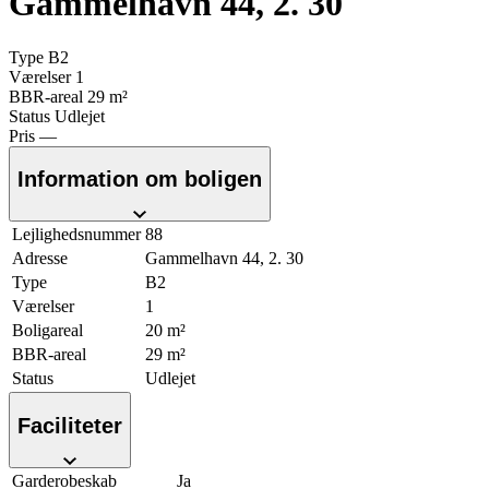
Gammelhavn 44, 2. 30
Type
B2
Værelser
1
BBR-areal
29 m²
Status
Udlejet
Pris
—
Information om boligen
Lejlighedsnummer
88
Adresse
Gammelhavn 44, 2. 30
Type
B2
Værelser
1
Boligareal
20 m²
BBR-areal
29 m²
Status
Udlejet
Faciliteter
Garderobeskab
Ja