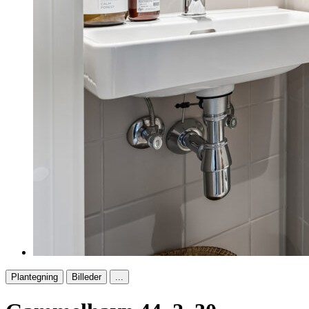
Plantegning
Billeder
...