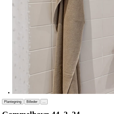
Plantegning
Billeder
...