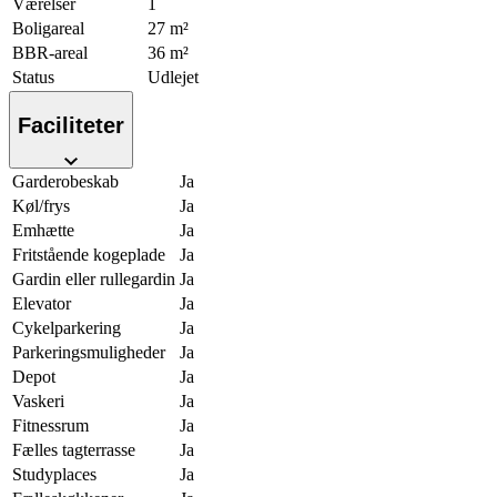
Værelser
1
Boligareal
27 m²
BBR-areal
36 m²
Status
Udlejet
Faciliteter
Garderobeskab
Ja
Køl/frys
Ja
Emhætte
Ja
Fritstående kogeplade
Ja
Gardin eller rullegardin
Ja
Elevator
Ja
Cykelparkering
Ja
Parkeringsmuligheder
Ja
Depot
Ja
Vaskeri
Ja
Fitnessrum
Ja
Fælles tagterrasse
Ja
Studyplaces
Ja