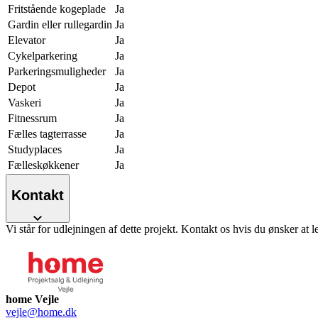
Fritstående kogeplade
Ja
Gardin eller rullegardin
Ja
Elevator
Ja
Cykelparkering
Ja
Parkeringsmuligheder
Ja
Depot
Ja
Vaskeri
Ja
Fitnessrum
Ja
Fælles tagterrasse
Ja
Studyplaces
Ja
Fælleskøkkener
Ja
Kontakt
Vi står for udlejningen af dette projekt. Kontakt os hvis du ønsker at l
home Vejle
vejle@home.dk