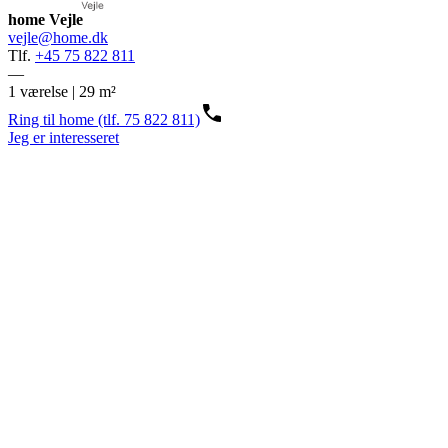
home Vejle
vejle@home.dk
Tlf.
+45 75 822 811
—
1 værelse | 29 m²
Ring til home (tlf. 75 822 811)
Jeg er interesseret