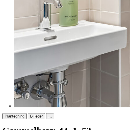
Plantegning
Billeder
...