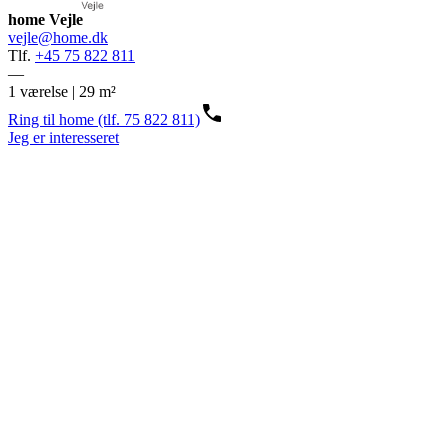
home Vejle
vejle@home.dk
Tlf.
+45 75 822 811
—
1 værelse | 29 m²
Ring til home (tlf. 75 822 811)
Jeg er interesseret