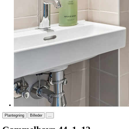
Plantegning
Billeder
...